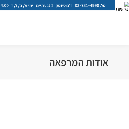
‏טל: 03-731-4990‏
ז'בוטינסקי 2 גבעתיים
ימי א', ב', ג', ד' 14:00- 20:00 ימי ה', ו' 08:00 - 14:00
אודות המרפאה